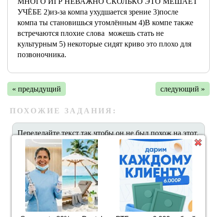
МНОГО ИГР НЕВАЖНО СКОЛЬКО ЭТО МЕШАЕТ
УЧЁБЕ 2)из-за компа ухудшается зрение 3)после
компа ты становишься утомлённым 4)В компе также
встречаются плохие слова можешь стать не
культурным 5) некоторые сидят криво это плохо для
позвоночника.
« предыдущий
следующий »
ПОХОЖИЕ ЗАДАНИЯ:
Переделайте текст так чтобы он не был похож на этот.
Согласен, невозможно добиться абсолютно точной
симуляции. Спорт, воплощенный в компьютере, без
всяких сомнений, что-то тер...
Расставить знаки препинания. я точно не уверена в
моём решении. . Приехав на дачу в большой
компании брат вдруг говорил Мишка пойдём на