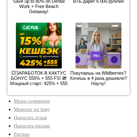
Save up to 80% on Dental
ВТБ дарит 6 000 рублей
биллиард и она запёршись играли по три...
Work + Free Beach
Getaway!
Компьютер и телевизор отбирает у детей их детство.
Вместо активных игр, переживаний, настоящих
эмоций и чувств и общения со сверстниками и
родителями, познания самого себя чер...
Выступление
Диалог на тему
💥ЗАРАБОТОК В КАКТУС
Покупаешь на Wildberries?
Заметка
БОНУС 555% + 555 FS! 🎁
Хочешь в 4 раза дешевле?
Мощный старт: 425% + 555
Научу!
Изложение
Как вы понимаете высказывание
Мини-сочинение
Монолог на тему
Написать отзыв
Написать письмо
Рассказ