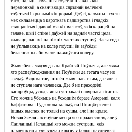
таго, пальцы злучаныя тоўстай плавальнай
перапонкай, а сканчаюцца сярэдняй велічыні
тоўстымі і крывымі кіпцюрамі. Доўгі, калматы і густы
мех складаецца з кароткага падшэрстка і гладкіх
глянцавітыя і даволі мяккіх валасоў, якія карацей на
галаве, шыі і спіне і даўжэй на задняй часткі цела,
жываце, лапах і на ніжніх частках ступняў. Часы года
не ўплываюць на колер поўсці: ён заўсёды
беласнежны або малочна-жоўтага колеру.
Жыве белы мядзведзь на Крайняй Поўначы, але мяжа
яго распаўсюджвання на Поўначы да гэтага часу не
зведаў. Вядома тое, што ён жыве нават там, дзе яшчэ
не ступала нага чалавека. Дзе б не праходзілі
вандроўцы, усюды яны сустракалі палярнага гіганта.
Яго можна ўбачыць на ўсходнім беразе Амерыкі, каля
Баффинова і Гудзонова заліваў, на Шпицбергене і
іншых выспах не толькі на сушы, але і на крызе.
Новая Зямля - асноўнае месца яго пражывання, але ў
Лапландыі і Ісландыі яго можна сустрэць, якія
плывуць на дрэйфуючай крызе: у больш паўднёвыя