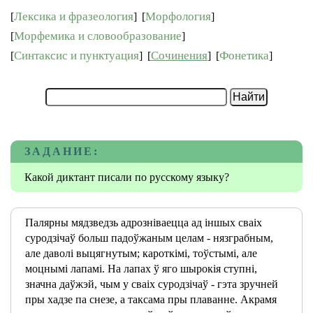
Лексика и фразеология
Морфология
[
]
[
]
Морфемика и словообразование
[
]
Синтаксис и пунктуация
Сочинения
Фонетика
[
]
[
]
[
]
ЗАДАНИЕ:
Какой диктант писали по русскому языку?
Палярны мядзведзь адрозніваецца ад іншых сваіх
суродзічаў больш падоўжаным целам - нязграбным,
але даволі выцягнутым; кароткімі, тоўстымі, але
моцнымі лапамі. На лапах ў яго шырокія ступні,
значна даўжэй, чым у сваіх суродзічаў - гэта зручней
пры хадзе па снезе, а таксама пры плаванне. Акрамя