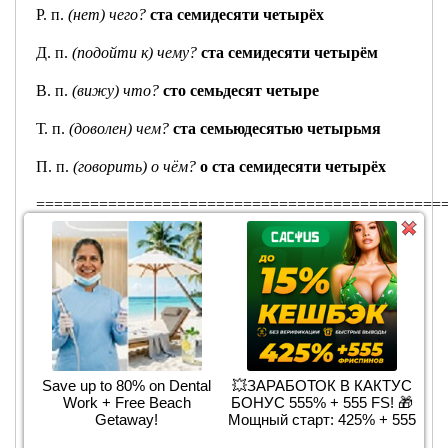
Р. п.
(нет) чего?
ста семидесяти четырёх
Д. п.
(подойти к) чему?
ста семидесяти четырём
В. п.
(вижу) что?
сто семьдесят четыре
Т. п.
(доволен) чем?
ста семьюдесятью четырьмя
П. п.
(говорить) о чём?
о ста семидесяти четырёх
=============================================
И. п.
(есть) что?
восемьсот сорок два
Р. п.
(нет) чего?
восьмисот сорока двух
Д. п.
(подойти к) чему?
восьмистам сорока двум
В. п.
(вижу) что?
восемьсот сорок два
Save up to 80% on Dental
💥ЗАРАБОТОК В КАКТУС
Т. п.
(доволен) чем?
восемьюстами сорока двумя
Work + Free Beach
БОНУС 555% + 555 FS! 🎁
Getaway!
Мощный старт: 425% + 555
П. п.
(говорить) о чём?
о восьмистах сорока двух