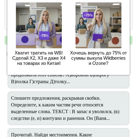
В скобках вспомогательные слова
« предыдущий
следующий »
Хватит тратить на WB!
Хочешь вернуть до 75% от
ПОХОЖИЕ ЗАДАНИЯ:
Сделай Х2, Х3 и даже Х4
суммы выкупа Wildberries
на товарах из Китая!
и Ozone?
Вести, гвоздика, сорока.... Каким словом нельзя
продолжить этот список? А)вороной Б)пирогу
В)полка Г)страны Д)толку...
Спишите предложения, раскрывая скобки.
Определите, к каким частям речи относятся
выделенные слова. ТЕКСТ : В запас я уволился, (в)
следстви (е, и) контузии и ранения. Он [Ваня...
Прочитай. Найди местоимения. Какие