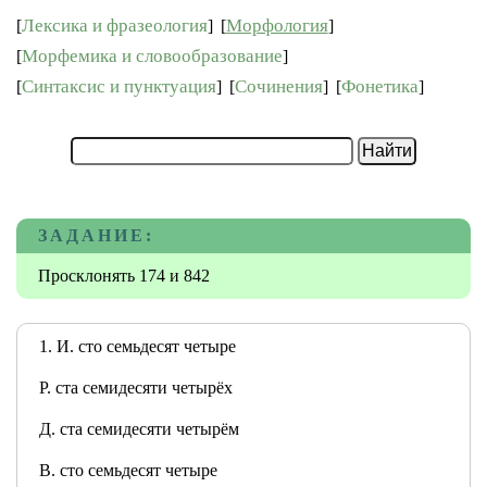
Лексика и фразеология
Морфология
[
]
[
]
Морфемика и словообразование
[
]
Синтаксис и пунктуация
Сочинения
Фонетика
[
]
[
]
[
]
ЗАДАНИЕ:
Просклонять 174 и 842
1. И. сто семьдесят четыре
Р. ста семидесяти четырёх
Д. ста семидесяти четырём
В. сто семьдесят четыре