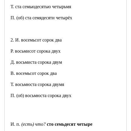
Т. ста семьюдесятью четырьмя
П. (об) ста семядесяти четырёх
2. И. восемьсот сорок два
Р. восьмисот сорока двух
Д. восьмиста сорока двум
В. восемьсот сорок два
Т. восьмюста сорока двумя
П. (об) восьмюста сорока двух
И. п.
(есть) что?
сто семьдесят четыре