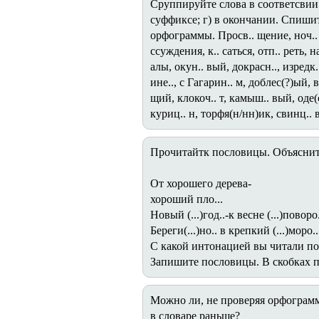
Сруппируйте слова в соответсвии с
суффиксе; г) в окончании. Спиши
орфограммы. Просв.. щение, ноч.. вк
ссуждения, к.. саться, отп.. реть, 
алы, окун.. вый, докрасн.., изредк..
ине.., с Гагарин.. м, доблес(?)ый, в
щий, клокоч.. т, камыш.. вый, оде(с
куриц.. н, торфя(н/нн)ик, свинц.. 
Прочитайтк пословицы. Объясните
От хорошего дерева-
хороший пло...
Новый (...)год..-к весне (...)поворо.
Береги(...)но.. в крепкий (...)моро..
С какой интонацией вы читали п
Запишите пословицы. В скобках 
Можно ли, не проверяя орфограмм
в словаре раньше?