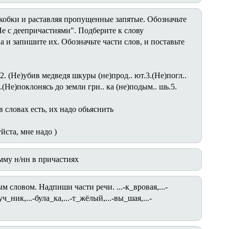
обки и раставляя пропущенные запятые. Обозначьте
е с деепричастиями". Подберите к слову
 и запишите их. Обозначьте части слов, и поставьте
 2. (Не)убив медведя шкуры (не)прод.. ют.3.(Не)погл..
.(Не)поклонясь до земли гри.. ка (не)подым.. шь.5.
 словах есть, их надо обьяснить
йста, мне надо )
мму н/нн в причастиях
словом. Надпиши части речи. ...-к_вровая,...-
-уч_ник,...-була_ка,...-т_жёлый,...-вы_шая,...-