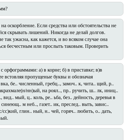
амм?
 на оскорбление. Если средства или обстоятельства не
айся скрывать лишений. Никогда не делай долгов.
 так ужасна, как кажется, и во всяком случае она
ься бесчестным или прослыть таковым. Проверить
 орфограммами: а) в корне; б) в приставке; в)в
те встовляя пропущеные буквы и обозначая
а, бе.. численный, гребц.., замоч.. к, чита.. щий, р..
накрахмале(н/нн)ый, на роял.., пр.. ручить, ш.. лк, иниц..
, вид.. мый, ц.. коль, ре.. ьба, без.. дейность, деревья в
 синеющ.. м неб.., газет.. ик, преслед.. выть, завис..
/сс)кий, глин.. ный, н.. чей, горяч.. любить, о.. дать,
вый.