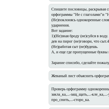
Спишите пословицы, раскрывая ск
орфограммы "Не с глаголами"и "Н
(Не)поклонясь однокоренные слова
удариения.
Вот задание:
1)(Не)зная броду (не)суйся в воду.
дев на пирог (не)говори, что сыт.4
(Не)работая сыт (не)будешь.
А, и еще где пропущенные буквы в
Зарание списибо, сделайте пожалу
Жеваный лист объяснить орфогра
Проверь орфограмму однокоренным 
закла_ка,...-защ_щать,...-кле_ка,...
про_снить,...-сторо_ка.