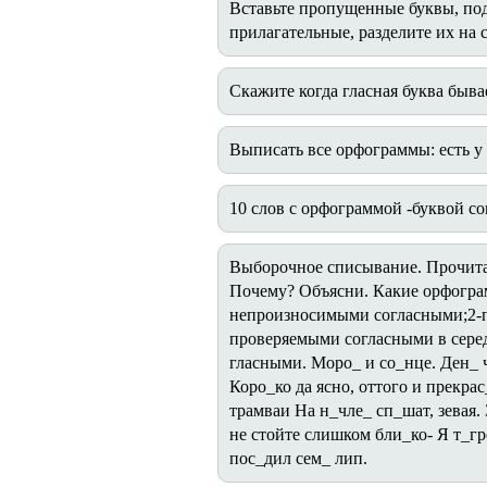
Вставьте пропущенные буквы, по
прилагательные, разделите их на 
Скажите когда гласная буква быв
Выписать все орфограммы: есть у 
10 слов с орфограммой -буквой со
Выборочное списывание. Прочита
Почему? Объясни. Какие орфогра
непроизносимыми согласными;2-п
проверяемыми согласными в серед
гласными. Моро_ и со_нце. Ден_ 
Коро_ко да ясно, оттого и прекра
трамваи На н_чле_ сп_шат, зевая
не стойте слишком бли_ко- Я т_гр
пос_дил сем_ лип.