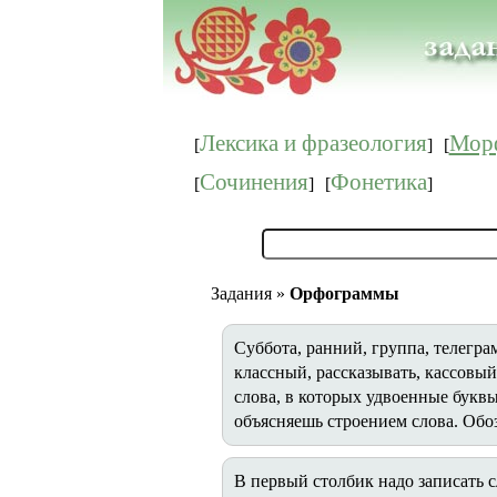
Лексика и фразеология
Мор
[
]
[
Сочинения
Фонетика
[
]
[
]
Задания »
Орфограммы
Суббота, ранний, группа, телегра
классный, рассказывать, кассовы
слова, в которых удвоенные буквы
объясняешь строением слова. Обо
В первый столбик надо записать 