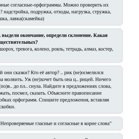
арные согласные-орфограммы. Можно проверить их
 надстройка, подружка, отходы, нагрузка, стружка,
шка, лавка(скамейка)
выдели окончание, определи склонение. Какая
существительных?
шорох, тревога, колено, рояль, тетрадь, алмаз, костер,
 они сказки? Кто её автор? .. рик (не)осмелился
а молвить. Уж (не)хочет быть она ц.. рицей. Ничего
(по)в.. до пл.. снула. Найдите в предложениях слова,
жать, посмел, сказать. Объясните правописание
бках орфограмм. Спишите предложения, вставляя
скобки.
Непроверяемые гласные и согласные в корне слова"