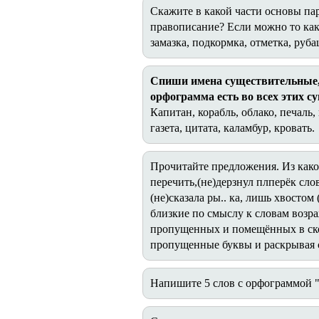
Скажите в какой части основы п
правописание? Если можно то как?
замазка, подкормка, отметка, руба
Спиши имена существительные, 
орфограмма есть во всех этих 
Капитан, корабль, облако, печаль, 
газета, цитата, каламбур, кровать.
Прочитайте предложения. Из какой
перечить,(не)дерзнул плперёк слов
(не)сказала ры.. ка, лишь хвостом 
близкие по смыслу к словам возра
пропущенных и помещённых в ско
пропущенные буквы и раскрывая 
Напишите 5 слов с орфограммой "