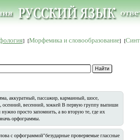
фология
Морфемика и словообразование
Синт
]
[
]
[
мма, аккуратный, пассажир, карманный, шосе,
й, осенний, весенний, хоккей В первую группу выпиши
 нужно просто запомнить, а во вторую те, где их
значь орфограммы.
слова с орфограммой"безударные проверяемые глассные