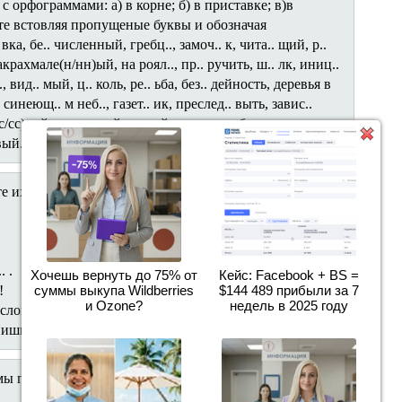
 орфограммами: а) в корне; б) в приставке; в)в
те встовляя пропущеные буквы и обозначая
а, бе.. численный, гребц.., замоч.. к, чита.. щий, р..
накрахмале(н/нн)ый, на роял.., пр.. ручить, ш.. лк, иниц..
, вид.. мый, ц.. коль, ре.. ьба, без.. дейность, деревья в
 синеющ.. м неб.., газет.. ик, преслед.. выть, завис..
/сс)кий, глин.. ный, н.. чей, горяч.. любить, о.. дать,
вый.
 их значение.
. .
Хочешь вернуть до 75% от
Кейс: Facebook + BS =
суммы выкупа Wildberries
$144 489 прибыли за 7
!
и Ozone?
недель в 2025 году
ословицы? Объясните правописание пропущеных букв.
пишите проверочные слова.
ы по словарю, точно определить, какое слово записано