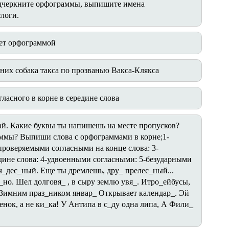
дчеркните орфограммы, выпишите имена
слоги.
ает орфограммой
них собака такса по прозванью Вакса-Клякса
гласного в корне в середине слова
й. Какие буквы ты напишешь на месте пропусков?
ммы? Выпиши слова с орфограммами в корне;1-
роверяемыми согласными на конце слова: 3-
ине слова: 4-удвоенными согласными: 5-безударными
ч_дес_ный. Еще ты дремлешь, дру_ прелес_ный...
с_но. Шел долговя_ , в сыру землю увя_. Итро_ейбусы,
. Зимним праз_ником январ_ Открывает календар_. Эй
енок, а не ки_ка! У Антипа в с_ду одна липа, А Фили_