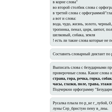
в корне слова"
во второй столбик слова с орфогр
в третий слова с орфограммой"гл
а вот и слова:
вода, чудо, жизнь, золото, черный
тропинка, пенал, цирк, шепот, пол
шелковый, собака, земля
! есть ли такие слова которые не 
Составить словарный диктант по р
Выписать слова с безударными пр
проверочные слова. Какие слова 
страна, гора, речка, горка, собак
часы, глазки, поле, трава, этажи
Подчеркни орфограмму "Безударны
Русалка плыла по р_ке г_лубой, О
луны Сер_бристую пену в_лны.