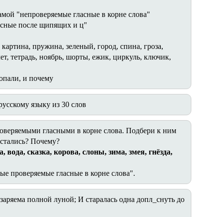
амой "непроверяемые гласные в корне слова"
асные после щипящих и ц"
, картина, пружина, зеленый, город, спина, гроза,
ет, тетрадь, ноябрь, шорты, ежик, циркуль, ключик,
попали, и почему
усскому языку из 30 слов
оверяемыми гласными в корне слова. Подбери к ним
остались? Почему?
а, вода, сказка, корова, слоны, зима, змея, гнёзда,
е проверяемые гласные в корне слова".
заряема полной луной; И старалась одна допл_снуть до