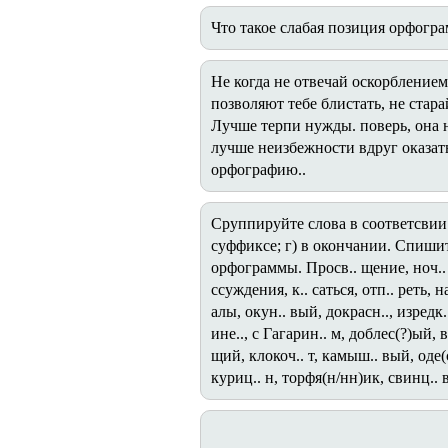
Что такое слабая позиция орфогр
Не когда не отвечай оскорблением
позволяют тебе блистать, не стар
Лучше терпи нужды. поверь, она не
лучше неизбежности вдруг оказат
орфографию..
Сруппируйте слова в соответсвии с
суффиксе; г) в окончании. Спиши
орфограммы. Просв.. щение, ноч.. вк
ссуждения, к.. саться, отп.. реть, 
алы, окун.. вый, докрасн.., изредк..
ине.., с Гагарин.. м, доблес(?)ый, в
щий, клокоч.. т, камыш.. вый, оде(с
куриц.. н, торфя(н/нн)ик, свинц.. 