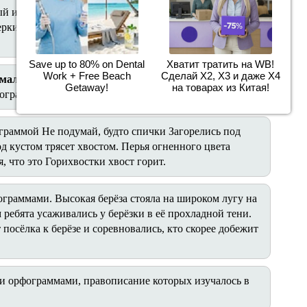
ый или день.
рки орфограмм нельзя сказать, какое слово из двух
Save up to 80% on Dental
Хватит тратить на WB!
Work + Free Beach
Сделай Х2, Х3 и даже Х4
малоежка, птицелов, белоручка.
Getaway!
на товарах из Китая!
фограмм?
граммой Не подумай, будто спички Загорелись под
д кустом трясет хвостом. Перья огненного цвета
, что это Горихвостки хвост горит.
раммами. Высокая берёза стояла на широком лугу на
 ребята усаживались у берёзки в её прохладной тени.
осёлка к берёзе и соревновались, кто скорее добежит
и орфограммами, правописание которых изучалось в