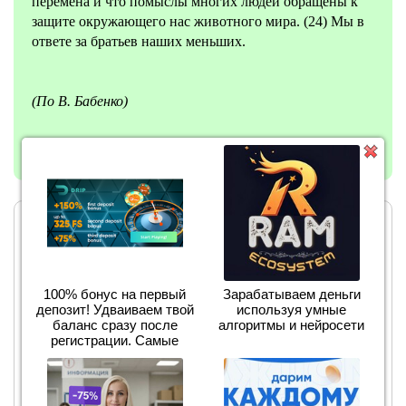
перемена и что помыслы многих людей обращены к
защите окружающего нас животного мира. (24) Мы в
ответе за братьев наших меньших.
(По В. Бабенко)
Большинство считает человека высшей ступенью
эволюции. Но действительно ли наше поведение
подтверждает эту точку зрения. По праву высшего
интелекта, мы могли бы быть истинными хозяевами
100% бонус на первый
Зарабатываем деньги
депозит! Удваиваем твой
используя умные
Земли. Но все предыдущие века люди показали себя
баланс сразу после
алгоритмы и нейросети
ворами на этой планете, которые пришли на время,
регистрации. Самые
чтобы съесть и унести с собой все самое ценное. Это
дающие автоматы этого
года доступны по ссылке.
видно и на примере упар.