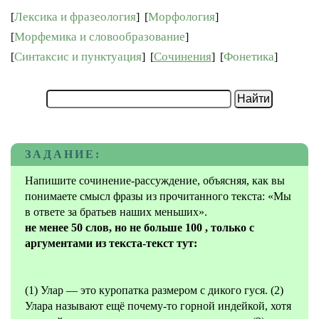
Лексика и фразеология
Морфология
[
]
[
]
Морфемика и словообразование
[
]
Синтаксис и пунктуация
Сочинения
Фонетика
[
]
[
]
[
]
ЗАДАНИЕ:
Напишите сочинение-рассуждение, объясняя, как вы
понимаете смысл фразы из прочитанного текста: «Мы
в ответе за братьев наших меньших».
не менее 50 слов, но не больше 100 , только с
аргументами из текста-текст тут:
(1) Улар — это куропатка размером с дикого гуся. (2)
Улара называют ещё почему-то горной индейкой, хотя