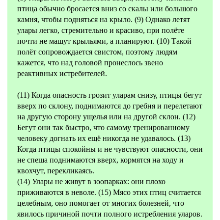
птица обычно бросается вниз со скалы или большого
камня, чтобы подняться на крыло. (9) Однако летят
улары легко, стремительно и красиво, при полёте
почти не машут крыльями, а планируют. (10) Такой
полёт сопровождается свистом, поэтому людям
кажется, что над головой пронеслось звено
реактивных истребителей.
(11) Когда опасность грозит уларам снизу, птицы бегут
вверх по склону, поднимаются до гребня и перелетают
на другую сторону ущелья или на другой склон. (12)
Бегут они так быстро, что самому тренированному
человеку догнать их ещё никогда не удавалось. (13)
Когда птицы спокойны и не чувствуют опасности, они
не спеша поднимаются вверх, кормятся на ходу и
квохчут, перекликаясь.
(14) Улары не живут в зоопарках: они плохо
приживаются в неволе. (15) Мясо этих птиц считается
целебным, оно помогает от многих болезней, что
явилось причиной почти полного истребления уларов.