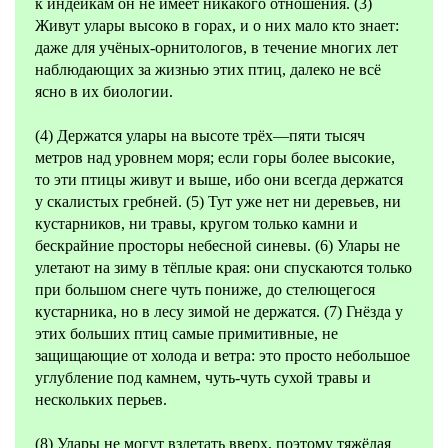
к индейкам он не имеет никакого отношения. (3)
Живут улары высоко в горах, и о них мало кто знает:
даже для учёных-орнитологов, в течение многих лет
наблюдающих за жизнью этих птиц, далеко не всё
ясно в их биологии.
(4) Держатся улары на высоте трёх—пяти тысяч
метров над уровнем моря; если горы более высокие,
то эти птицы живут и выше, ибо они всегда держатся
у скалистых гребней. (5) Тут уже нет ни деревьев, ни
кустарников, ни травы, кругом только камни и
бескрайние просторы небесной синевы. (6) Улары не
улетают на зиму в тёплые края: они спускаются только
при большом снеге чуть пониже, до стелющегося
кустарника, но в лесу зимой не держатся. (7) Гнёзда у
этих больших птиц самые примитивные, не
защищающие от холода и ветра: это просто небольшое
углубление под камнем, чуть-чуть сухой травы и
нескольких перьев.
(8) Улары не могут взлетать вверх, поэтому тяжёлая