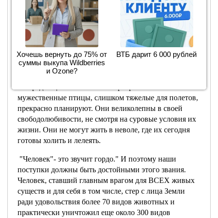
Эти загадочные и для сегоднешних биологов птицы
по вине людской ненасытности и желания легким
способом избавиться от болезней оказались на грани
полного вымирания. Не смотря на их
труднодоступность, они живут и летают на высоте
Хочешь вернуть до 75% от
ВТБ дарит 6 000 рублей
свыше 5 тысяч метров возле скалистых гребней,
суммы выкупа Wildberries
бегают они по ним так быстро, что еще никому не
и Ozone?
удавалось их догнать, люди все равно охотились на
них ради "целебного" мяса. Прекрасные
мужественные птицы, слишком тяжелые для полетов,
прекрасно планируют. Они великолепны в своей
свободолюбивости, не смотря на суровые условия их
жизни. Они не могут жить в неволе, где их сегодня
готовы холить и лелеять.
"Человек"- это звучит гордо." И поэтому наши
поступки должны быть достойными этого звания.
Человек, ставший главным врагом для ВСЕХ живых
существ и для себя в том числе, стер с лица Земли
ради удовольствия более 70 видов животных и
практически уничтожил еще около 300 видов