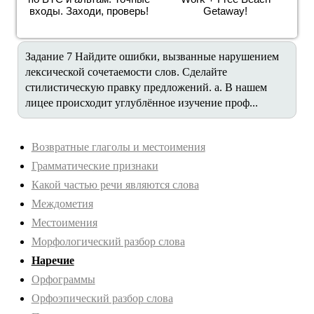
падежных форм зависимого слова. Выполнить свой
входы. Заходи, проверь!
Getaway!
долг, исполнить обещание, исполнить...
Задание 7 Найдите ошибки, вызванные нарушением
лексической сочетаемости слов. Сделайте
стилистическую правку предложений. a. В нашем
лицее происходит углублённое изучение проф...
Возвратные глаголы и местоимения
Грамматические признаки
Какой частью речи являются слова
Междометия
Местоимения
Морфологический разбор слова
Наречие
Орфограммы
Орфоэпический разбор слова