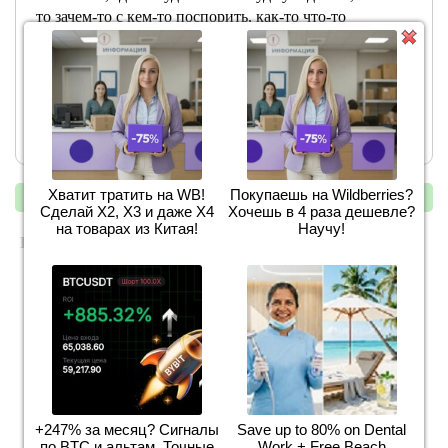
то зачем-то с кем-то поспорить, как-то что-то
выполнить, почему-то о ком-то вспомнить, где-либо с
кем-либо обсудить какие-либо вопросы, как-нибудь
заняться чьими-нибудь проблемами. Внвчале я
выделила скобками дефис-это графическое
обозначение
Хватит тратить на WB!
Покупаешь на Wildberries?
« предыдущий
следующий »
Сделай Х2, Х3 и даже Х4
Хочешь в 4 раза дешевле?
на товарах из Китая!
Научу!
ПОХОЖИЕ ЗАДАНИЯ:
Спишите предложения употребляя глаголы в нужной
форме.1. Множество народа посетил. выставку.2. Кое-
кто с нашим проектом не согласил..3. Двое рабочих
солгласил. сь выполнить эт...
Пожалуйста, разобраться - исправить ошибки в
+247% за месяц? Сигналы
Save up to 80% on Dental
соответствии с нормами употребления предложно–
по BTC и альтам. Точные
Work + Free Beach