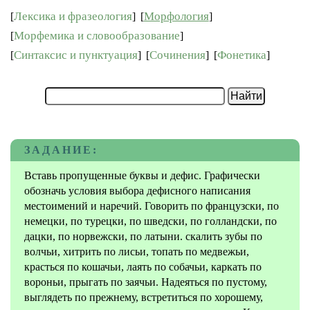
Лексика и фразеология
Морфология
[
]
[
]
Морфемика и словообразование
[
]
Синтаксис и пунктуация
Сочинения
Фонетика
[
]
[
]
[
]
ЗАДАНИЕ:
Вставь пропущенные буквы и дефис. Графически
обозначь условия выбора дефисного написания
местоимений и наречий. Говорить по французски, по
немецки, по турецки, по шведски, по голландски, по
дацки, по норвежски, по латыни. скалить зубы по
волчьи, хитрить по лисьи, топать по медвежьи,
красться по кошачьи, лаять по собачьи, каркать по
вороньи, прыгать по заячьи. Надеяться по пустому,
выглядеть по прежнему, встретиться по хорошему,