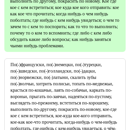
выполнить по другому, покрасить по новому. Кое где
кое с кем встретиться; кое куда кое кого отправить: кое
как кое что прочитать; когда нибудь о чем нибудь
поболтать; где нибудь с кем нибудь увидеться; о чем то
зачем то с кем то поспорить; как то что то выполнить;
почему то о ком то вспомнить; где либо с кем либо
обсудить какие либо вопросы; как нибудь заняться
чьими нибудь проблемами.
По(-)французски, по(-)немецки, по(-)турецки,
по(-)шведски, по(-)голландски, по(-)дацки,
по(-)норвежски, по(-)латыни, скалить зубы
по(-)волчьи, хитрить полисьи, топать по-медвежьи,
красться по-кошачьи, лаять по-собачьи, каркать по-
вороньи, прыгать по-заячьи, надеяться по-пустому,
выглядеть по-прежнему, встетиться по-хорошему,
выполнить по-другому, покрасить по-новому, кое-где
кое с кем встретиться, кое-куда кое-кого отправить,
кое-как кое-что прочитать, когда-нибудь о чем-нибудь
поболтать, где-нибудь с кем-нибудь увидеться, о чём-