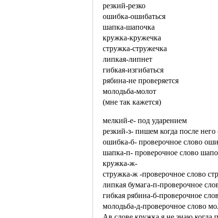
резкий-резко
ошибка-ошибаться
шапка-шапочка
кружка-кружечка
стружка-стружечка
липкая-липнет
гибкая-изгибаться
рябина-не проверяется
молодьба-молот
(мне так кажется)
мелкий-е- под ударением
резкий-з- пишем когда после него 
ошибка-б- проверочное слово оши
шапка-п- проверочное слово шап
кружка-ж-
стружка-ж -проверочное слово ст
липкая бумага-п-проверочное сло
гибкая рябина-б-проверочное сло
молодьба-д-проверочное слово мо
Ав слове кружка я не знаю когда 