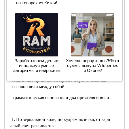
4. Егорушка тоже разделся, но не спускался вниз по
на товарах из Китая!
бережку, а разбежался и полетел с полуторасаженной
вышины. подлежащее егорушка, сказуемое разделся,
не спускался, разбежался и полетел. Описав в воздухе
дугу, он упал в воду глубоко погрузился, но дна не
достал. подлежащее он, сказуемое упал, погрузился,
не достал.
6. Герасим вошёл в свою каморку, уложил щенка на
кровати. прикрыл его своим тяжёлым армяком.
Зарабатываем деньги
Хочешь вернуть до 75% от
подлежащее герасим, сказуемое вошел, уложил,
используя умные
суммы выкупа Wildberries
прикрыл.
алгоритмы и нейросети
и Ozone?
5. Шли два приятеля вечернею порой и дельный
разговор вели между собой.
грамматическая основа шли два приятеля и вели
1. По зеркальной воде, по кудрям лозняка, от зари
алый свет разливается.