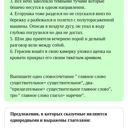
3. Всё небо заволокло темными тучами которые
бешено несутся в одном направлении.
4. Егорушка тоже разделся но не спускался вниз по
бережку а разбежался и полетел с полуторасаженной
вышины. Описав в воздухе дугу, он упал в воду
глубоко погрузился но дна не достал.
5. Шли два приятеля вечернею порой и дельный
разговор вели между собой.
6. Герасим вошёл в свою каморку уложил щенка на
кровати прикрыл его своим тяжёлым армяком.
Выпишите одно словосочетание " главное слово
существительное+ существительное", два-
"прилагательное+ существительное главное слово",
три-" главное слово глагол+ наречие".
Предложения, в которых сказуемые являются
однородными и выражены глаголами: