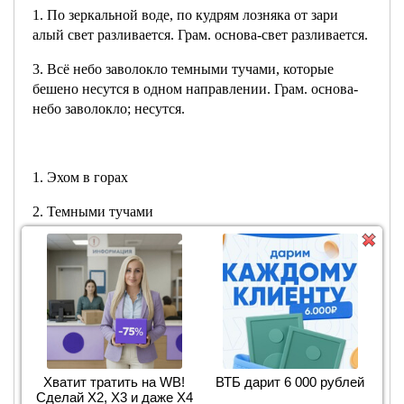
1. По зеркальной воде, по кудрям лозняка от зари
алый свет разливается. Грам. основа-свет разливается.
3. Всё небо заволокло темными тучами, которые
бешено несутся в одном направлении. Грам. основа-
небо заволокло; несутся.
1. Эхом в горах
2. Темными тучами
3. Глубоко погрузился
2. Выстрелы раздаются с правильными паузами,
раскатываются по заливу и рассыпаются эхом в горах.
подлежащее выстрелы сказуемое раздаются,
раскатываются и рассыпаются
Хватит тратить на WB!
ВТБ дарит 6 000 рублей
Сделай Х2, Х3 и даже Х4