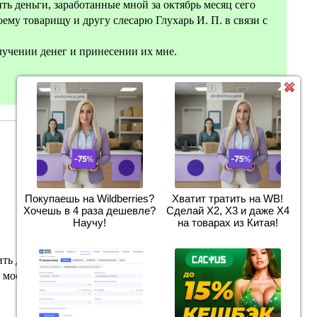
ть деньги, заработанные мной за октябрь месяц сего
оему товарищу и другу слесарю Глухарь И. П. в связи с
лучении денег и принесении их мне.
Покупаешь на Wildberries?
Хватит тратить на WB!
Хочешь в 4 раза дешевле?
Сделай Х2, Х3 и даже Х4
Научу!
на товарах из Китая!
ть деньги, заработанные мной за октябрь текущего
, моему товарищу и другу, слесарю Глухарь И. П. в