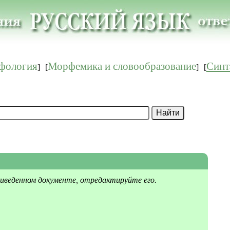
фология
Морфемика и словообразование
Синт
]
[
]
[
иведенном документе, отредактируйте его.