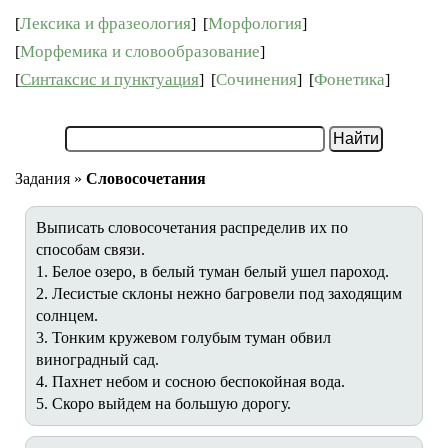
Лексика и фразеология
Морфология
[
]
[
]
Морфемика и словообразование
[
]
Синтаксис и пунктуация
Сочинения
Фонетика
[
]
[
]
[
]
Задания »
Словосочетания
Выписать словосочетания распределив их по
способам связи.
1. Белое озеро, в белый туман белый ушел пароход.
2. Лесистые склоны нежно багровели под заходящим
солнцем.
3. Тонким кружевом голубым туман обвил
виноградный сад.
4. Пахнет небом и сосною беспокойная вода.
5. Скоро выйдем на большую дорогу.