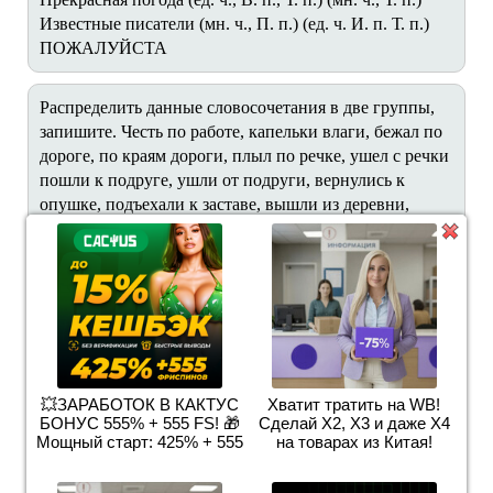
Известные писатели (мн. ч., П. п.) (ед. ч. И. п. Т. п.)
ПОЖАЛУЙСТА
Распределить данные словосочетания в две группы,
запишите. Честь по работе, капельки влаги, бежал по
дороге, по краям дороги, плыл по речке, ушел с речки
пошли к подруге, ушли от подруги, вернулись к
опушке, подъехали к заставе, вышли из деревни,
ехали по улице, подошли к речке, гостил у бабушки, у
края опушки.
Выпиши словосочетания с согласованием. Укажи
часть речи главного и зависимого слова. Полюбуйся
натюрмортом русского художника И. И. Машкова
"Снедь московская: хлебы". Горой возвышаются на
💥ЗАРАБОТОК В КАКТУС
Хватит тратить на WB!
столе пышные караваи, румяные булки, золотистая
БОНУС 555% + 555 FS! 🎁
Сделай Х2, Х3 и даже Х4
плетёнка с маком, узорный крендель, баранки,
Мощный старт: 425% + 555
на товарах из Китая!
затейливой формы пирожные. Как радует этот
богатый и красочный стол!