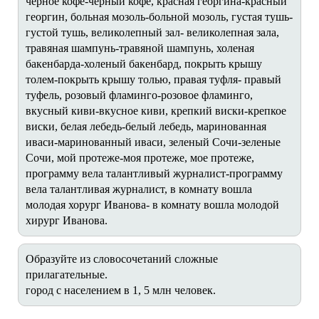
черное кофе-черный кофе, красная георгина-красный
георгин, больная мозоль-больной мозоль, густая тушь-
густой тушь, великолепный зал- великолепная зала,
травяная шампунь-травяной шампунь, холеная
бакенбарда-холеный бакенбард, покрыть крышу
толем-покрыть крышу толью, правая туфля- правый
туфель, розовый фламинго-розовое фламинго,
вкусный киви-вкусное киви, крепкий виски-крепкое
виски, белая лебедь-белый лебедь, маринованная
иваси-маринованный иваси, зеленый Сочи-зеленые
Сочи, мой протеже-моя протеже, мое протеже,
программу вела талантливый журналист-программу
вела талантливая журналист, в комнату вошла
молодая хорург Иванова- в комнату вошла молодой
хирург Иванова.
Образуйте из словосочетаний сложные
прилагательные.
город с населением в 1, 5 млн человек.