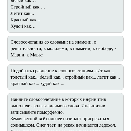
Белый как…
Стройный как …
Летит как...
Красный как...
Худой как…
Словосочетания со словами: на знамени, о
решительности, к молодежи, в пламени, к свободе, к
Марии, к Марье
Подобрать сравнение к словосочетаниям льёт как...
толстый как... белый как... стройный как... летит как...
красный как... худой как ...
Найдите словосочетание в которых инфинитив
выполняет роль зависимого слова. Инфинитив
записывайте поморфемно.
Земля весной всё сильнее начинает пригреваться
солнышком. Снег тает, на реках начинается ледохол.