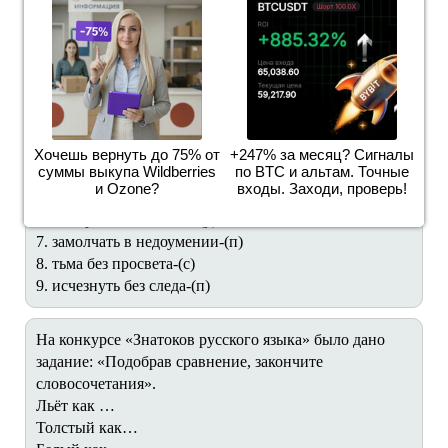
Переделать каждое словосочетание в один из:
примыкание, управление или согласование( во что
переделать указано в скобках)
1. бак для мусора- (с )
2. плащ внакидку- (с)
3. обижанно ответить-(у)
Хочешь вернуть до 75% от
+247% за месяц? Сигналы
суммы выкупа Wildberries
по BTC и альтам. Точные
4. кофейная чашка- (у)
и Ozone?
входы. Заходи, проверь!
5. попросить помощи- (у)
6. сибирские пельмени-(у)
7. замолчать в недоумении-(п)
8. тьма без просвета-(с)
9. исчезнуть без следа-(п)
На конкурсе «Знатоков русского языка» было дано
задание: «Подобрав сравнение, закончите
словосочетания».
Льёт как …
Толстый как…