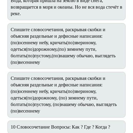
Вода, которая пришла на землю в виде снега,
возвращается в моря и океаны. Но не вся вода стечёт в
реке.
Спишите словосочетания, раскрывая скобки и
объясняя раздельные и дефисные написания:
(по)осеннему небу, кричать(по)звериному,
одеться(по)дорожному,(по) зимнему пути,
болтать(по)пустому,(по)нашему обычаю, выглядеть
(по)весеннему
Спишите словосочетания, раскрывая скобки и
объясняя раздельные и дефисные написания:
(по)осеннему небу, кричать(по)звериному,
одеться(по)дорожному, (по) зимнему пути,
болтать(по)пустому, (по)нашему обычаю, выглядеть
(по)весеннему
10 Словосочетание Вопросы: Как ? Где ? Когда ?