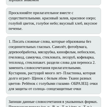
Просклоняйте прилагательное вместе с
существительными. красивый залив, красивое озеро;
голубой цветок, голубое небо; вкусный хлеб, вкусное
печенье.
1. Писать сложные слова, которые образованы без
соединительных гласных. Самолёт, фотобумага,
деревообработка, мясорубка, кинофильм, небосклон,
пчеловод, самоучка, стекловата, лесоруб, кофеварка,
теплоход, стеклопакет. раздели слова для переноса 2.
заменить словосочетания прилагательными.
Кустарник, растущий много лет- Пластинка, которая
долго играет- Щенок с белым лбом- Ткани разных
цветов- Ребёнок с голубыми глазами- ОБРАЗЕЦ: очки
для защиты от солнца- сонцезащитные очки
Запиши данные словосочетания в указынных формах.
Прекрасная погода (ед. ч., В. п., Т. п.) (мн. ч., Т. п.)