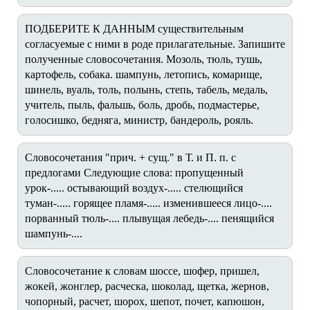
ПОДБЕРИТЕ К ДАННЫМ существительным
согласуемые с ними в роде прилагательные. Запишите
полученные словосочетания. Мозоль, тюль, тушь,
картофель, собака. шампунь, летопись, комарище,
шинель, вуаль, толь, полынь, степь, табель, медаль,
учитель, пыль, фальшь, боль, дробь, подмастерье,
голосишко, бедняга, министр, бандероль, рояль.
Словосочетания "прич. + сущ." в Т. и П. п. с
предлогами Следующие слова: пропущенный
урок-..... остывающий воздух-..... стелющийся
туман-..... горящее пламя-..... изменившееся лицо-....
порванный тюль-.... плывущая лебедь-.... пенящийся
шампунь-....
Словосочетание к словам шоссе, шофер, пришел,
жокей, жонглер, расческа, шоколад, щетка, жернов,
чопорный, расчет, шорох, шепот, почет, капюшон,