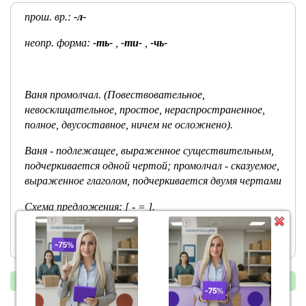
прош. вр.:
-л-
неопр. форма:
-ть-
,
-ти-
,
-чь-
Ваня
промолчал.
(Повествовательное,
невосклицательное, простое, нераспространенное,
полное, двусоставное, ничем не осложнено).
Ваня - подлежащее, выраженное существительным,
подчеркивается одной чертой; промолчал - сказуемое,
выраженное глаголом, подчеркивается двумя чертами
Схема предложения: [ - = ].
« предыдущий
следующий »