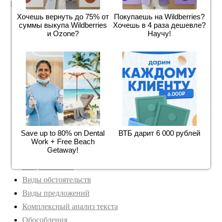
ПОХОЖИЕ ЗАДАНИЯ:
Хочешь вернуть до 75% от
Покупаешь на Wildberries?
суммы выкупа Wildberries
Хочешь в 4 раза дешевле?
Машины служат человеку на суше и в море. Разобрать
и Ozone?
Научу!
предложение по членам предложения, составить
схему предложения...
Не печь кормит, а руки. разобрать по членам
предложения...
Неизвестный мастер позаимствовал у гуслей принцеп
игры а у мандолины выпуклый корус. составить
Save up to 80% on Dental
ВТБ дарит 6 000 рублей
синтаксический разбор(сделать схему предложения)...
Work + Free Beach
Getaway!
Вводные слова
Виды обстоятельств
Виды предложений
Комплексный анализ текста
Обособления