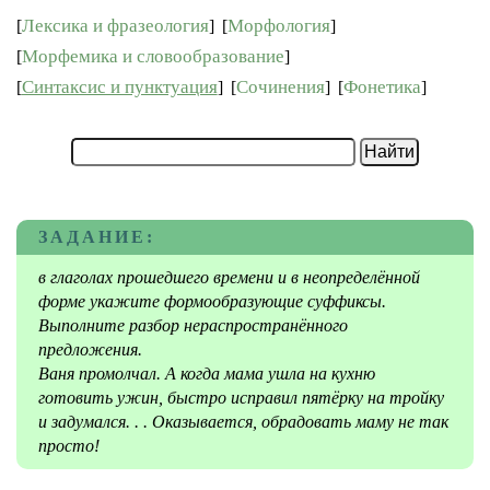
Лексика и фразеология
Морфология
[
]
[
]
Морфемика и словообразование
[
]
Синтаксис и пунктуация
Сочинения
Фонетика
[
]
[
]
[
]
ЗАДАНИЕ:
в глаголах прошедшего времени и в неопределённой
форме укажите формообразующие суффиксы.
Выполните разбор нераспространённого
предложения.
Ваня промолчал. А когда мама ушла на кухню
готовить ужин, быстро исправил пятёрку на тройку
и задумался. . . Оказывается, обрадовать маму не так
просто!