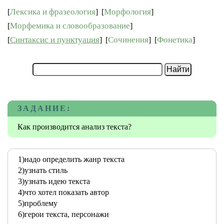
Лексика и фразеология
Морфология
[
]
[
]
Морфемика и словообразование
[
]
Синтаксис и пунктуация
Сочинения
Фонетика
[
]
[
]
[
]
ЗАДАНИЕ:
Как производится анализ текста?
1)надо определить жанр текста
2)узнать стиль
3)узнать идею текста
4)что хотел показать автор
5)проблему
6)герои текста, персонажи