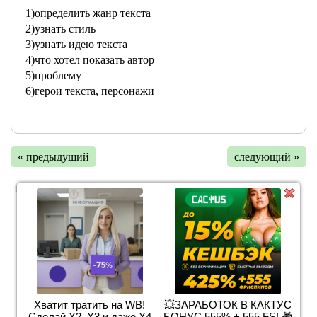
1)определить жанр текста
2)узнать стиль
3)узнать идею текста
4)что хотел показать автор
5)проблему
6)герои текста, персонажи
« предыдущий
следующий »
ПОХОЖИЕ ЗАДАНИЯ:
1. Поставьте ударение. Алкоголь, каталог, баловать,
шофер, приобретенный, ходатайствовать, творог,
звонит, дефис, документ. 2. Вставить пропущенные
буквы, поставить знаки преп...
Хватит тратить на WB!
💥ЗАРАБОТОК В КАКТУС
сочинение-рассуждение на тему: "москва уже на пути
Сделай Х2, Х3 и даже Х4
БОНУС 555% + 555 FS! 🎁