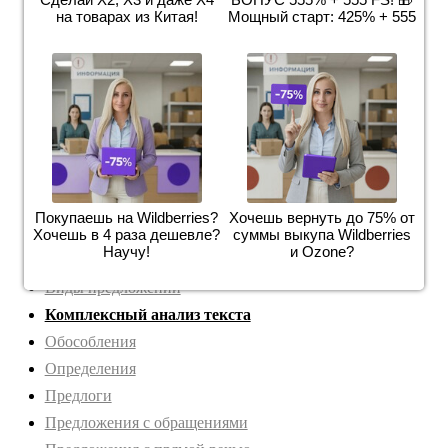
к тому чтобы сделаться первым городом мира" не
на товарах из Китая!
Мощный старт: 425% + 555
меньше 50 слов 2 аргумента из текста 1)Я — москвич!
(2)Сколь счастлив тот, к...
Прочитайте фрагмент рецензии, составленной на
основе текста, который вы анализировали, выполняя
задания А28–А30, В1–В7. В этом фрагменте
рассматриваются языковые особенности т...
Покупаешь на Wildberries?
Хочешь вернуть до 75% от
Вводные слова
Хочешь в 4 раза дешевле?
суммы выкупа Wildberries
Научу!
и Ozone?
Виды обстоятельств
Виды предложений
Комплексный анализ текста
Обособления
Определения
Предлоги
Предложения с обращениями